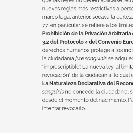
que las leyes no deben aplicarse retr
nuevas reglas más restrictivas a perso
marco legal anterior, socava la certeza
77, en particular, se refiere a los lími
Prohibición de la Privación Arbitrari
3.2 del Protocolo 4 del Convenio E
derechos humanos protege a los indivi
la ciudadanía 
jure sanguinis
 se adquier
"imprescriptible". La nueva ley, al li
revocación" de la ciudadanía, lo cual 
La Naturaleza Declarativa del Recon
sanguinis
 no concede la ciudadanía, s
desde el momento del nacimiento. Para
intentar revocarlo.