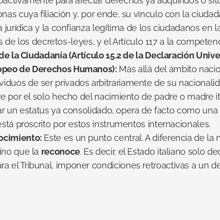
oactivamente para afectar derechos ya adquiridos o sit
nas cuya filiación y, por ende, su vínculo con la ciudadan
 jurídica y la confianza legítima de los ciudadanos en la
tes de los decretos-leyes, y el Artículo 117 a la competenc
a de la Ciudadanía (Artículo 15.2 de la Declaración Uni
uropeo de Derechos Humanos):
 Más allá del ámbito nacio
duos de ser privados arbitrariamente de su nacionalida
e por el solo hecho del nacimiento de padre o madre ita
mitar un estatus ya consolidado, opera de facto como una
está proscrito por estos instrumentos internacionales.
ocimiento:
 Este es un punto central. A diferencia de la 
ino que la 
reconoce
. Es decir, el Estado italiano solo d
 el Tribunal, imponer condiciones retroactivas a un dere